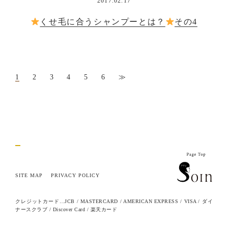
2017.02.17
くせ毛に合うシャンプーとは？
その4
1
2
3
4
5
6
≫
SITE MAP
PRIVACY POLICY
クレジットカード…JCB / MASTERCARD / AMERICAN EXPRESS / VISA / ダイ
ナースクラブ / Discover Card / 楽天カード
© 2015 soin All Rights Reserved.