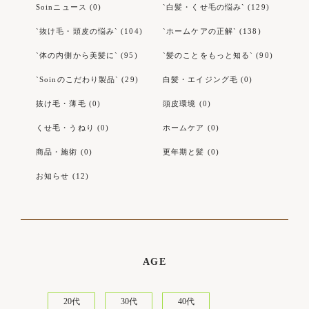
Soinニュース (0)
`白髪・くせ毛の悩み` (129)
`抜け毛・頭皮の悩み` (104)
`ホームケアの正解` (138)
`体の内側から美髪に` (95)
`髪のことをもっと知る` (90)
`Soinのこだわり製品` (29)
白髪・エイジング毛 (0)
抜け毛・薄毛 (0)
頭皮環境 (0)
くせ毛・うねり (0)
ホームケア (0)
商品・施術 (0)
更年期と髪 (0)
お知らせ (12)
AGE
20代
30代
40代