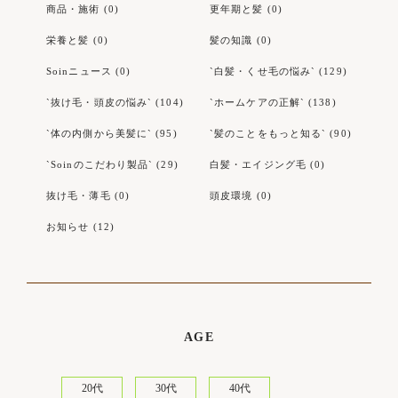
商品・施術 (0)
更年期と髪 (0)
栄養と髪 (0)
髪の知識 (0)
Soinニュース (0)
`白髪・くせ毛の悩み` (129)
`抜け毛・頭皮の悩み` (104)
`ホームケアの正解` (138)
`体の内側から美髪に` (95)
`髪のことをもっと知る` (90)
`Soinのこだわり製品` (29)
白髪・エイジング毛 (0)
抜け毛・薄毛 (0)
頭皮環境 (0)
お知らせ (12)
AGE
20代
30代
40代