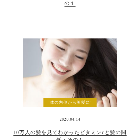
の１
`体の内側から美髪に`
2020.04.14
10万人の髪を見てわかったビタミンcと髪の関
係・その１