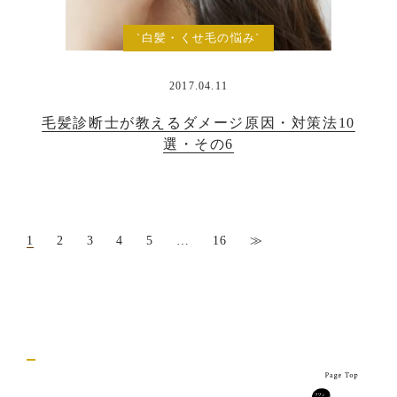
`白髪・くせ毛の悩み`
2017.04.11
毛髪診断士が教えるダメージ原因・対策法10
選・その6
1
2
3
4
5
…
16
≫