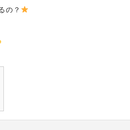
るの？
』
』