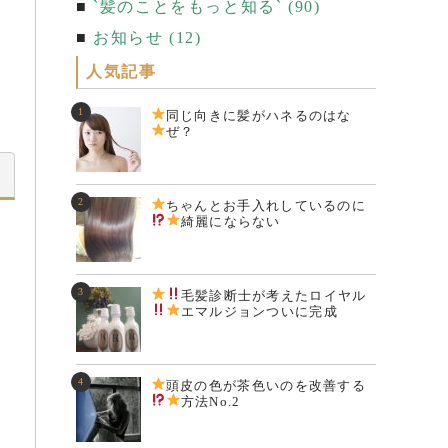
`髪のことをもっと知る` (90)
お知らせ (12)
人気記事
同じ向きに髪がハネるのはな
ぜ？
ちゃんとお手入れしているのに
綺麗にならない
毛髪診断士が考えた
ロイヤル
エマルジョンついに完成
頭皮の色が茶色いのを改善する
方法
No.2