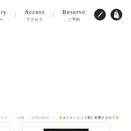
ary
Access
Reserve
ー
アクセス
ご予約
ブログ
`白髪・くせ毛の悩み`
ダイエットって髪に影響するの？