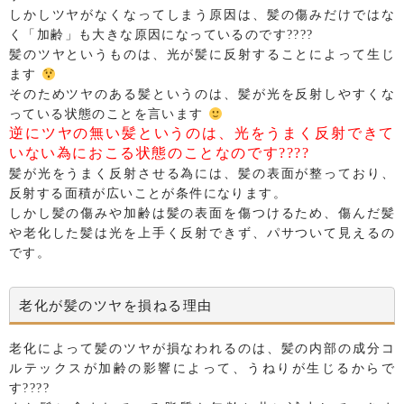
しかしツヤがなくなってしまう原因は、髪の傷みだけではな
く「加齢」も大きな原因になっているのです????
髪のツヤというものは、光が髪に反射することによって生じ
ます
そのためツヤのある髪というのは、髪が光を反射しやすくな
っている状態のことを言います
逆にツヤの無い髪というのは、光をうまく反射できて
いない為におこる状態のことなのです????
髪が光をうまく反射させる為には、髪の表面が整っており、
反射する面積が広いことが条件になります。
しかし髪の傷みや加齢は髪の表面を傷つけるため、傷んだ髪
や老化した髪は光を上手く反射できず、パサついて見えるの
です。
老化が髪のツヤを損ねる理由
老化によって髪のツヤが損なわれるのは、髪の内部の成分コ
ルテックスが加齢の影響によって、うねりが生じるからで
す????