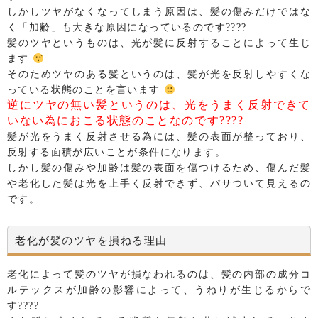
しかしツヤがなくなってしまう原因は、髪の傷みだけではな
く「加齢」も大きな原因になっているのです????
髪のツヤというものは、光が髪に反射することによって生じ
ます
そのためツヤのある髪というのは、髪が光を反射しやすくな
っている状態のことを言います
逆にツヤの無い髪というのは、光をうまく反射できて
いない為におこる状態のことなのです????
髪が光をうまく反射させる為には、髪の表面が整っており、
反射する面積が広いことが条件になります。
しかし髪の傷みや加齢は髪の表面を傷つけるため、傷んだ髪
や老化した髪は光を上手く反射できず、パサついて見えるの
です。
老化が髪のツヤを損ねる理由
老化によって髪のツヤが損なわれるのは、髪の内部の成分コ
ルテックスが加齢の影響によって、うねりが生じるからで
す????