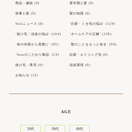
商品・施術 (0)
更年期と髪 (0)
栄養と髪 (0)
髪の知識 (0)
Soinニュース (0)
`白髪・くせ毛の悩み` (129)
`抜け毛・頭皮の悩み` (104)
`ホームケアの正解` (138)
`体の内側から美髪に` (95)
`髪のことをもっと知る` (90)
`Soinのこだわり製品` (29)
白髪・エイジング毛 (0)
抜け毛・薄毛 (0)
頭皮環境 (0)
お知らせ (12)
AGE
20代
30代
40代