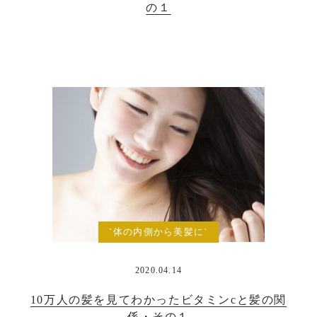
の１
`体の内側から美髪に`
2020.04.14
10万人の髪を見てわかったビタミンcと髪の関
係・その１