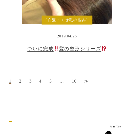
`白髪・くせ毛の悩み`
2019.04.25
ついに完成
髪の整形シリーズ
1
2
3
4
5
…
16
≫