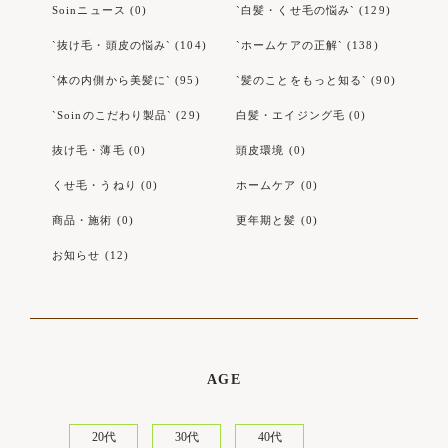
Soinニュース (0)
`白髪・くせ毛の悩み` (129)
`抜け毛・頭皮の悩み` (104)
`ホームケアの正解` (138)
`体の内側から美髪に` (95)
`髪のことをもっと知る` (90)
`Soinのこだわり製品` (29)
白髪・エイジング毛 (0)
抜け毛・薄毛 (0)
頭皮環境 (0)
くせ毛・うねり (0)
ホームケア (0)
商品・施術 (0)
更年期と髪 (0)
お知らせ (12)
AGE
20代
30代
40代