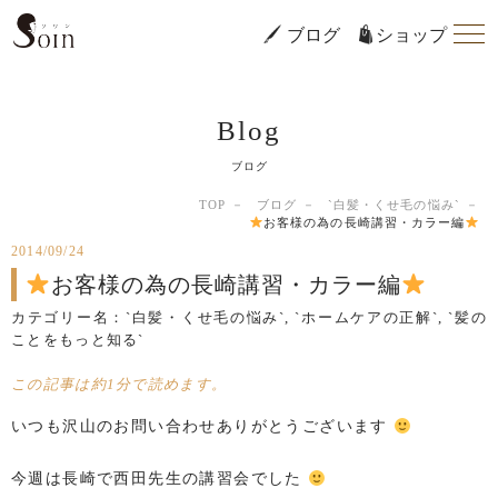
ブログ
ショップ
Blog
ブログ
TOP
ブログ
`白髪・くせ毛の悩み`
お客様の為の長崎講習・カラー編
2014/09/24
お客様の為の長崎講習・カラー編
カテゴリー名：
`白髪・くせ毛の悩み`
,
`ホームケアの正解`
,
`髪の
ことをもっと知る`
この記事は約1分で読めます。
いつも沢山のお問い合わせありがとうございます
今週は長崎で西田先生の講習会でした