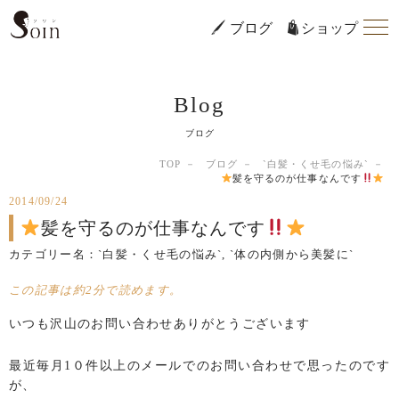
ブログ
ショップ
Blog
ブログ
TOP
ブログ
`白髪・くせ毛の悩み`
髪を守るのが仕事なんです
2014/09/24
髪を守るのが仕事なんです
カテゴリー名：
`白髪・くせ毛の悩み`
,
`体の内側から美髪に`
この記事は約2分で読めます。
いつも沢山のお問い合わせありがとうございます
最近毎月1０件以上のメールでのお問い合わせで思ったのです
が、