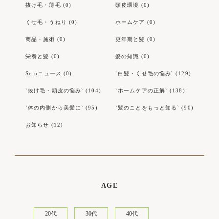
抜け毛・薄毛 (0)
頭皮環境 (0)
くせ毛・うねり (0)
ホームケア (0)
商品・施術 (0)
更年期と髪 (0)
栄養と髪 (0)
髪の知識 (0)
Soinニュース (0)
`白髪・くせ毛の悩み` (129)
`抜け毛・頭皮の悩み` (104)
`ホームケアの正解` (138)
`体の内側から美髪に` (95)
`髪のことをもっと知る` (90)
お知らせ (12)
AGE
20代
30代
40代