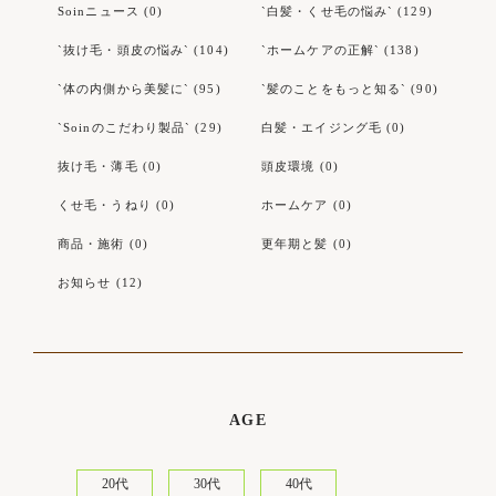
Soinニュース (0)
`白髪・くせ毛の悩み` (129)
`抜け毛・頭皮の悩み` (104)
`ホームケアの正解` (138)
`体の内側から美髪に` (95)
`髪のことをもっと知る` (90)
`Soinのこだわり製品` (29)
白髪・エイジング毛 (0)
抜け毛・薄毛 (0)
頭皮環境 (0)
くせ毛・うねり (0)
ホームケア (0)
商品・施術 (0)
更年期と髪 (0)
お知らせ (12)
AGE
20代
30代
40代