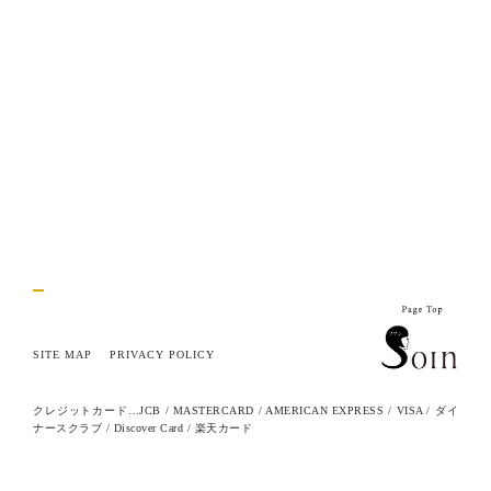
SITE MAP
PRIVACY POLICY
クレジットカード…JCB / MASTERCARD / AMERICAN EXPRESS / VISA / ダイ
ナースクラブ / Discover Card / 楽天カード
© 2015 soin All Rights Reserved.