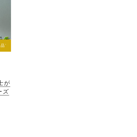
品`
士が
ーズ