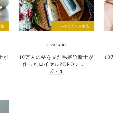
品`
`Soinのこだわり製品`
2020.04.01
士が
10万人の髪を見た毛髪診断士が
1
リー
作ったロイヤルZEROシリー
ズ・１