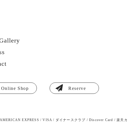
Gallery
ss
act
Online Shop
Reserve
ERICAN EXPRESS / VISA / ダイナースクラブ / Discover Card / 楽