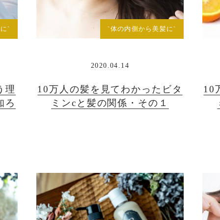
に`
`体の内側から美髪に`
2020.04.14
う理
10万人の髪を見てわかったビタ
1
知ろ
ミンcと髪の関係・その１