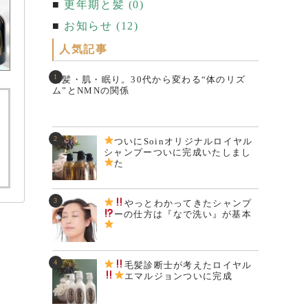
更年期と髪 (0)
お知らせ (12)
人気記事
白髪・肌・眠り。30代から変わる“体のリズ
ム”とNMNの関係
ついにSoinオリジナルロイヤル
シャンプーついに完成いたしまし
た
やっとわかってきた
シャンプ
ーの仕方は『なで洗い
』が基本
毛髪診断士が考えた
ロイヤル
エマルジョンついに完成