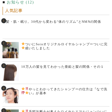
お知らせ (12)
人気記事
白髪・肌・眠り。30代から変わる“体のリズム”とNMNの関係
ついにSoinオリジナルロイヤルシャンプーついに完
成いたしました
10万人の髪を見てわかった亜鉛と髪の関係・その１
やっとわかってきた
シャンプーの仕方は『なで洗
い
』が基本
毛髪診断士が考えた
ロイヤルエマルジョンついに