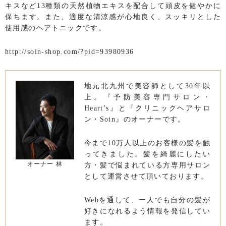
キスなど13種類の天然植物エキスを配合して頭皮を健やかに
保ちます。また、適度な清涼感が心地良く、スッキリとした
使用感のヘアトニックです。
http://soin-shop.com/?pid=93980936
地元北九州で美容師として30年以
上。『予防美容専門サロン・
Heart’s』と『クリニックヘアサロ
ン・Soin』のオーナーです。
今まで10万人以上のお客様の髪を触
ってきました。髪を綺麗にしたい
オーナー 林
方・髪で悩まれている方専用サロン
として運営させて頂いております。
Webを通して、一人でも自分の髪が
好きになれるよう情報を発信してい
ます。