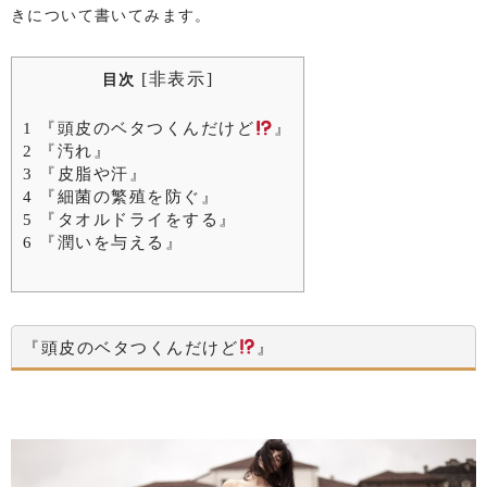
きについて書いてみます。
[
非表示
]
目次
1
『頭皮のベタつくんだけど
』
2
『汚れ』
3
『皮脂や汗』
4
『細菌の繁殖を防ぐ』
5
『タオルドライをする』
6
『潤いを与える』
『頭皮のベタつくんだけど
』