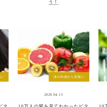
う！
に`
`体の内側から美髪に`
2020.04.13
ビタ
10万人の髪を見てわかったビタ
1