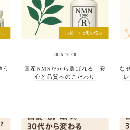
に`
`白髪・くせ毛の悩み`
2025.10.08
整う
国産NMNだから選ばれる。安
な
心と品質へのこだわり
レ