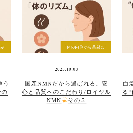
み`
`体の内側から美髪に`
2025.10.08
整う
国産NMNだから選ばれる。安
白
その
心と品質へのこだわり/ロイヤル
る
NMN
その３