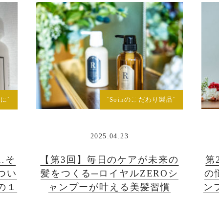
に`
`Soinのこだわり製品`
2025.04.23
…そ
【第3回】毎日のケアが未来の
第
つい
髪をつくる─ロイヤルZEROシ
の
の１
ャンプーが叶える美髪習慣
ン