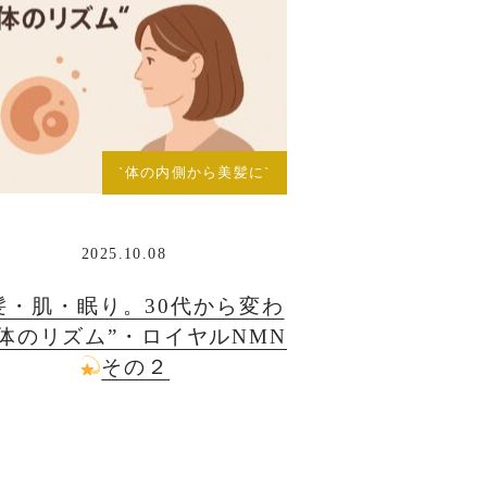
`体の内側から美髪に`
2025.10.08
髪・肌・眠り。30代から変わ
“体のリズム”・ロイヤルNMN
その２