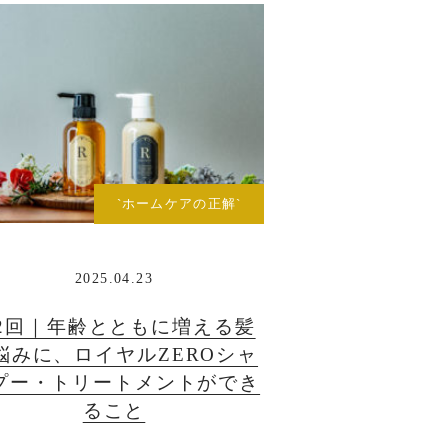
`ホームケアの正解`
2025.04.23
2回｜年齢とともに増える髪
悩みに、ロイヤルZEROシャ
プー・トリートメントができ
ること