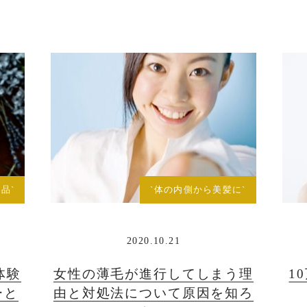
品`
`体の内側から美髪に`
2020.10.21
体験
女性の薄毛が進行してしまう理
1
ーと
由と対処法について原因を知ろ